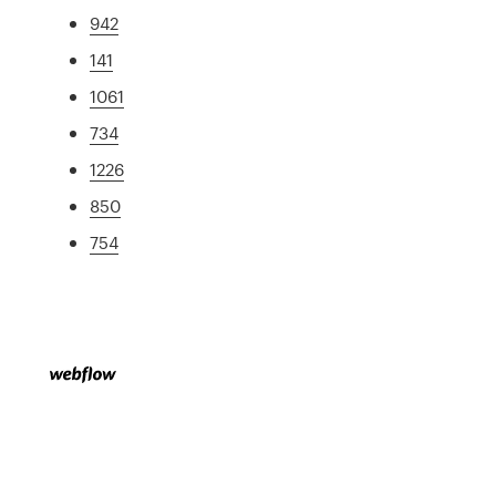
942
141
1061
734
1226
850
754