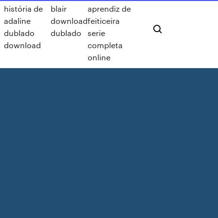
história de
blair
aprendiz de
adaline
download
feiticeira
dublado
dublado
serie
download
completa
online